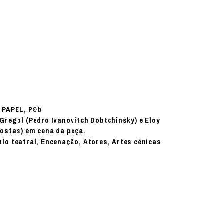
PAPEL, P&b
:
Gregol (Pedro Ivanovitch Dobtchinsky) e Eloy
costas) em cena da peça.
ulo teatral, Encenação, Atores, Artes cênicas