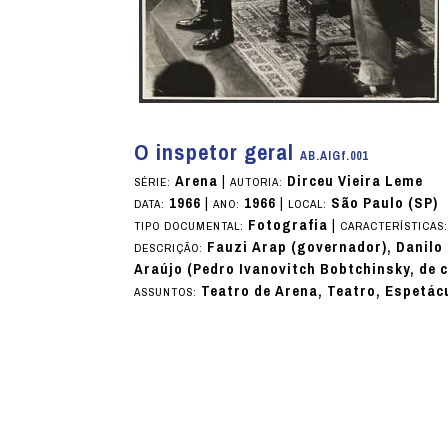
O inspetor geral
AB.AIGf.001
Arena
|
Dirceu Vieira Leme
SÉRIE:
AUTORIA:
1966
|
1966
|
São Paulo (SP)
DATA:
ANO:
LOCAL:
Fotografia
|
TIPO DOCUMENTAL:
CARACTERÍSTICAS
Fauzi Arap (governador), Danilo 
DESCRIÇÃO:
Araújo (Pedro Ivanovitch Bobtchinsky, de 
Teatro de Arena, Teatro, Espetác
ASSUNTOS: