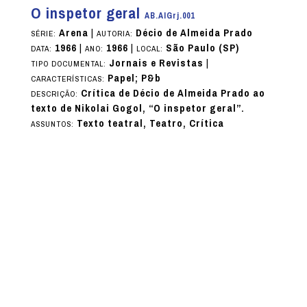
O inspetor geral
AB.AIGrj.001
Arena
|
Décio de Almeida Prado
SÉRIE:
AUTORIA:
1966
|
1966
|
São Paulo (SP)
DATA:
ANO:
LOCAL:
Jornais e Revistas
|
TIPO DOCUMENTAL:
Papel; P&b
CARACTERÍSTICAS:
Crítica de Décio de Almeida Prado ao
DESCRIÇÃO:
texto de Nikolai Gogol, “O inspetor geral”.
Texto teatral, Teatro, Crítica
ASSUNTOS: