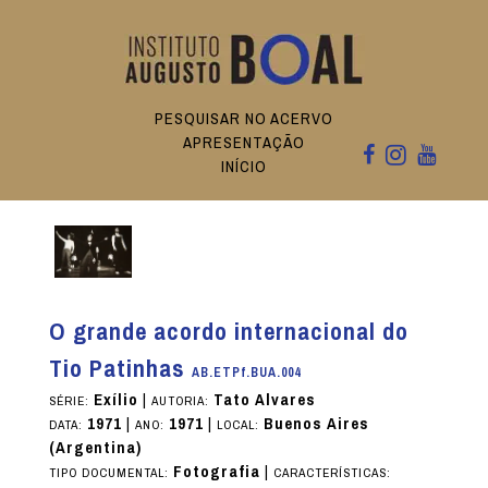
PESQUISAR NO ACERVO
APRESENTAÇÃO
INÍCIO
O grande acordo internacional do
Tio Patinhas
AB.ETPf.BUA.004
Exílio
|
Tato Alvares
SÉRIE:
AUTORIA:
1971
|
1971
|
Buenos Aires
DATA:
ANO:
LOCAL:
(Argentina)
Fotografia
|
TIPO DOCUMENTAL:
CARACTERÍSTICAS: