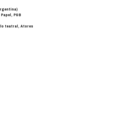
rgentina)
Papel, P&B
:
lo teatral, Atores