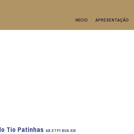
INÍCIO
APRESENTAÇÃO
do Tio Patinhas
AB.ETPf.BUA.010