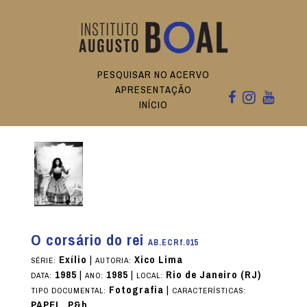
PESQUISAR NO ACERVO
APRESENTAÇÃO
INÍCIO
O corsário do rei
AB.ECRf.015
Exílio
|
Xico Lima
SÉRIE:
AUTORIA:
1985
|
1985
|
Rio de Janeiro (RJ)
DATA:
ANO:
LOCAL:
Fotografia
|
TIPO DOCUMENTAL:
CARACTERÍSTICAS:
PAPEL, P&b