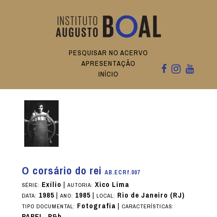
PESQUISAR NO ACERVO
APRESENTAÇÃO
INÍCIO
O corsário do rei
AB.ECRf.007
Exílio
|
Xico Lima
SÉRIE:
AUTORIA:
1985
|
1985
|
Rio de Janeiro (RJ)
DATA:
ANO:
LOCAL:
Fotografia
|
TIPO DOCUMENTAL:
CARACTERÍSTICAS:
PAPEL, P&b