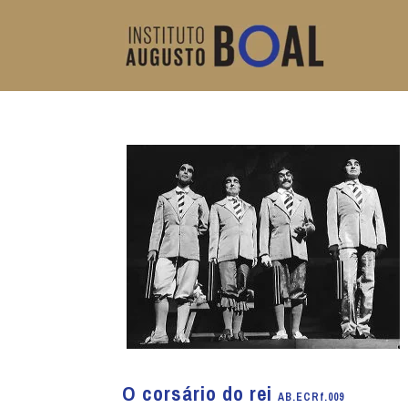
O corsário do rei
AB.ECRf.009