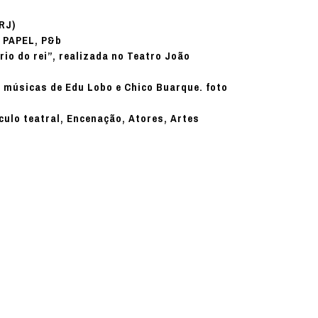
(RJ)
PAPEL, P&b
:
io do rei”, realizada no Teatro João
 músicas de Edu Lobo e Chico Buarque. foto
culo teatral, Encenação, Atores, Artes