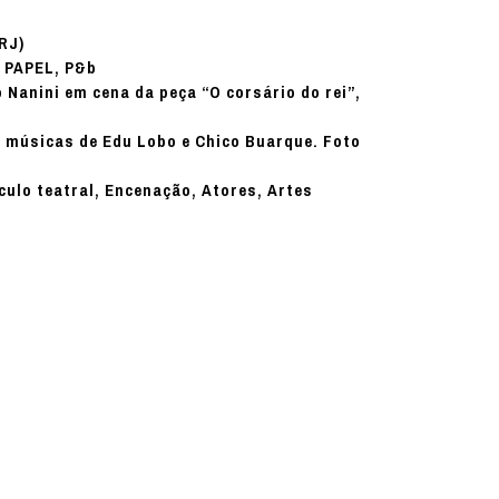
(RJ)
PAPEL, P&b
:
 Nanini em cena da peça “O corsário do rei”,
m músicas de Edu Lobo e Chico Buarque. Foto
culo teatral, Encenação, Atores, Artes