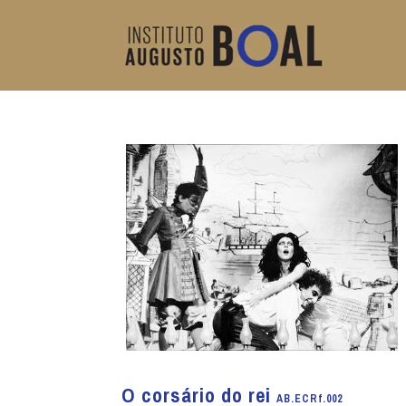
O corsário do rei
AB.ECRf.002