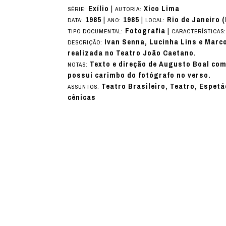
Exílio
|
Xico Lima
SÉRIE:
AUTORIA:
1985
|
1985
|
Rio de Janeiro 
DATA:
ANO:
LOCAL:
Fotografia
|
TIPO DOCUMENTAL:
CARACTERÍSTICAS
Ivan Senna, Lucinha Lins e Marco
DESCRIÇÃO:
realizada no Teatro João Caetano.
Texto e direção de Augusto Boal co
NOTAS:
possui carimbo do fotógrafo no verso.
Teatro Brasileiro, Teatro, Espetá
ASSUNTOS:
cênicas