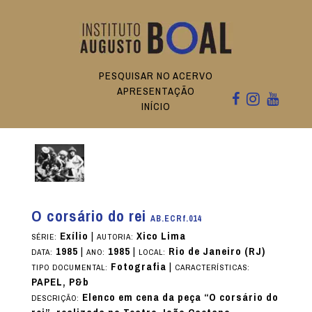
PESQUISAR NO ACERVO
APRESENTAÇÃO
INÍCIO
O corsário do rei
AB.ECRf.014
Exílio
|
Xico Lima
SÉRIE:
AUTORIA:
1985
|
1985
|
Rio de Janeiro (RJ)
DATA:
ANO:
LOCAL:
Fotografia
|
TIPO DOCUMENTAL:
CARACTERÍSTICAS:
PAPEL, P&b
Elenco em cena da peça “O corsário do
DESCRIÇÃO: