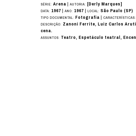
Arena
|
[Derly Marques]
SÉRIE:
AUTORIA:
1967
|
1967
|
São Paulo (SP)
DATA:
ANO:
LOCAL:
Fotografia
|
TIPO DOCUMENTAL:
CARACTERÍSTICAS
Zanoni Ferrite, Luiz Carlos Arut
DESCRIÇÃO:
cena.
Teatro, Espetáculo teatral, Ence
ASSUNTOS: