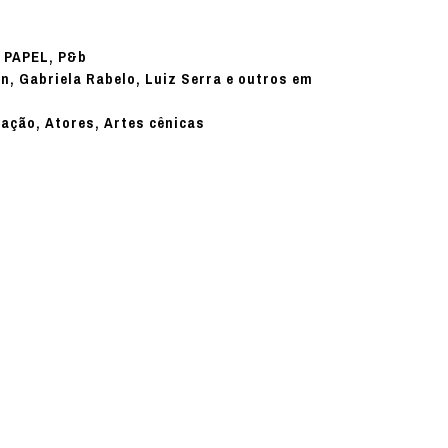
PAPEL, P&b
:
in, Gabriela Rabelo, Luiz Serra e outros em
nação, Atores, Artes cênicas