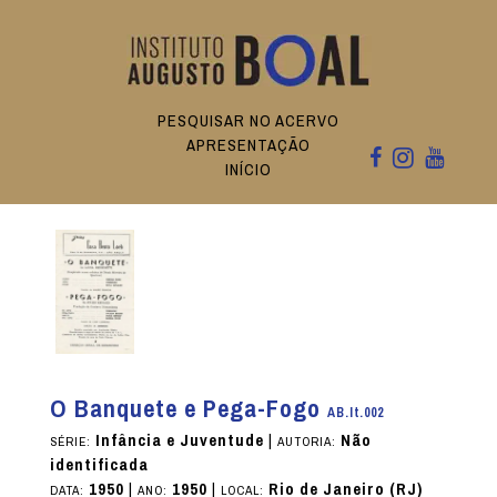
PESQUISAR NO ACERVO
APRESENTAÇÃO
INÍCIO
O Banquete e Pega-Fogo
AB.It.002
Infância e Juventude
|
Não
SÉRIE:
AUTORIA:
identificada
1950
|
1950
|
Rio de Janeiro (RJ)
DATA:
ANO:
LOCAL: