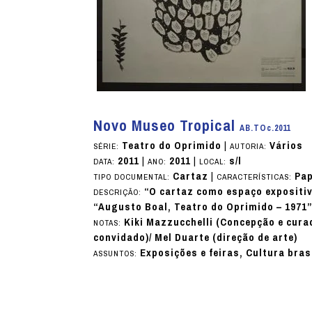
Novo Museo Tropical
AB.TOc.2011
Teatro do Oprimido
|
Vários
SÉRIE:
AUTORIA:
2011
|
2011
|
s/l
DATA:
ANO:
LOCAL:
Cartaz
|
Pap
TIPO DOCUMENTAL:
CARACTERÍSTICAS:
“O cartaz como espaço expositivo
DESCRIÇÃO:
“Augusto Boal, Teatro do Oprimido – 1971”
Kiki Mazzucchelli (Concepção e curad
NOTAS:
convidado)/ Mel Duarte (direção de arte)
Exposições e feiras, Cultura bras
ASSUNTOS: