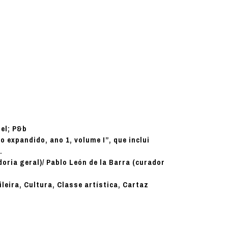
el; P&b
 expandido, ano 1, volume I”, que inclui
.
oria geral)/ Pablo León de la Barra (curador
ileira, Cultura, Classe artística, Cartaz