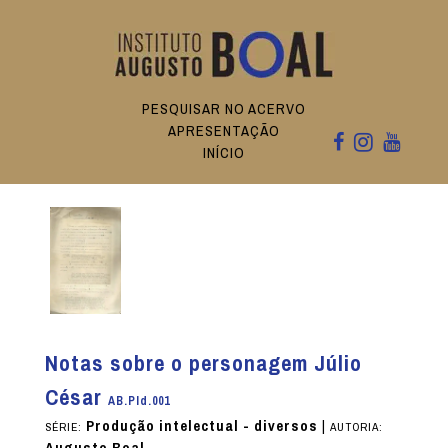
PESQUISAR NO ACERVO
APRESENTAÇÃO
INÍCIO
Notas sobre o personagem Júlio
César
AB.PId.001
Produção intelectual - diversos
|
SÉRIE:
AUTORIA:
Augusto Boal