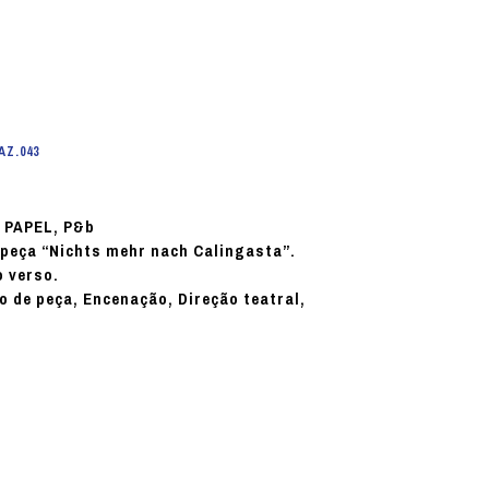
AZ.043
PAPEL, P&b
:
peça “Nichts mehr nach Calingasta”.
o verso.
o de peça, Encenação, Direção teatral,