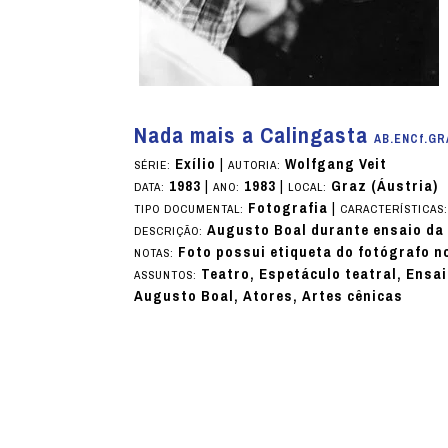
Nada mais a Calingasta
AB.ENCf.GR
Exílio
|
Wolfgang Veit
SÉRIE:
AUTORIA:
1983
|
1983
|
Graz (Áustria)
DATA:
ANO:
LOCAL:
Fotografia
|
TIPO DOCUMENTAL:
CARACTERÍSTICAS
Augusto Boal durante ensaio da 
DESCRIÇÃO:
Foto possui etiqueta do fotógrafo n
NOTAS:
Teatro, Espetáculo teatral, Ensai
ASSUNTOS:
Augusto Boal, Atores, Artes cênicas