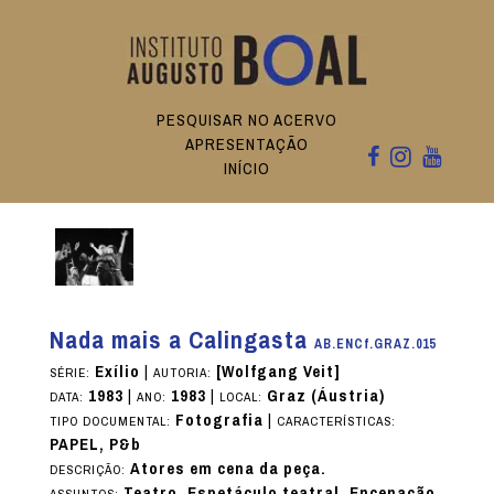
PESQUISAR NO ACERVO
APRESENTAÇÃO
INÍCIO
Nada mais a Calingasta
AB.ENCf.GRAZ.015
Exílio
|
[Wolfgang Veit]
SÉRIE:
AUTORIA:
1983
|
1983
|
Graz (Áustria)
DATA:
ANO:
LOCAL:
Fotografia
|
TIPO DOCUMENTAL:
CARACTERÍSTICAS:
PAPEL, P&b
Atores em cena da peça.
DESCRIÇÃO:
Teatro, Espetáculo teatral, Encenação,
ASSUNTOS: