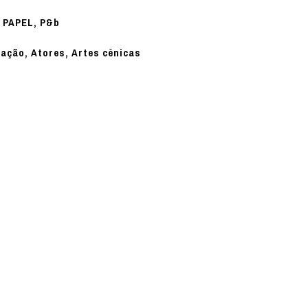
PAPEL, P&b
:
nação, Atores, Artes cênicas