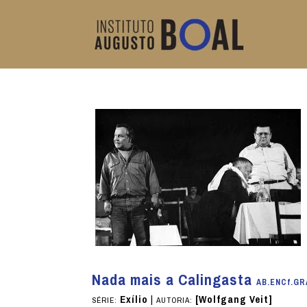
Nada mais a Calingasta
AB.ENCf.GR
Exílio
|
[Wolfgang Veit]
SÉRIE:
AUTORIA: