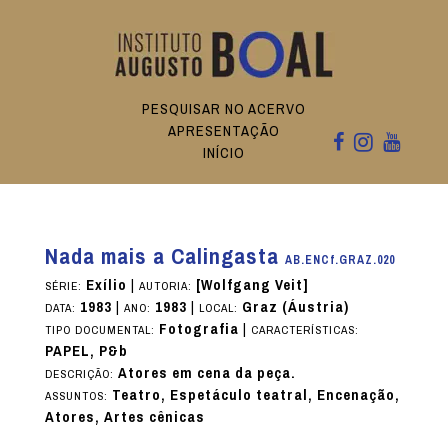
PESQUISAR NO ACERVO
APRESENTAÇÃO
INÍCIO
Nada mais a Calingasta
AB.ENCf.GRAZ.020
Exílio
|
[Wolfgang Veit]
SÉRIE:
AUTORIA:
1983
|
1983
|
Graz (Áustria)
DATA:
ANO:
LOCAL:
Fotografia
|
TIPO DOCUMENTAL:
CARACTERÍSTICAS:
PAPEL, P&b
Atores em cena da peça.
DESCRIÇÃO:
Teatro, Espetáculo teatral, Encenação,
ASSUNTOS:
Atores, Artes cênicas