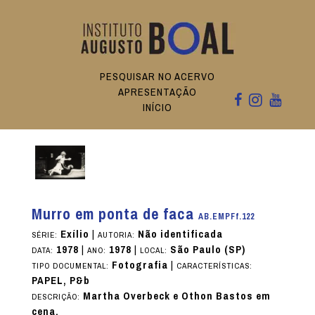
PESQUISAR NO ACERVO
APRESENTAÇÃO
INÍCIO
Murro em ponta de faca
AB.EMPFf.122
Exílio
|
Não identificada
SÉRIE:
AUTORIA:
1978
|
1978
|
São Paulo (SP)
DATA:
ANO:
LOCAL:
Fotografia
|
TIPO DOCUMENTAL:
CARACTERÍSTICAS:
PAPEL, P&b
Martha Overbeck e Othon Bastos em
DESCRIÇÃO:
cena.