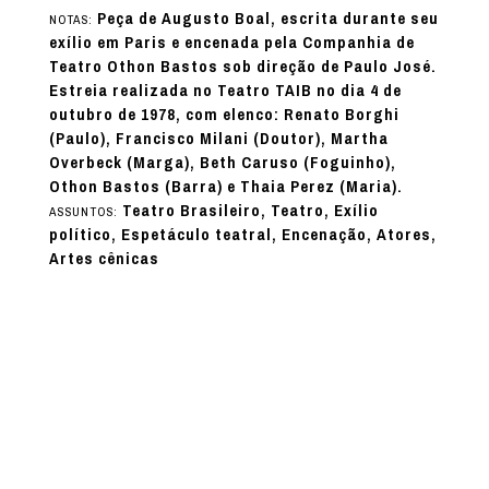
Peça de Augusto Boal, escrita durante seu
NOTAS:
exílio em Paris e encenada pela Companhia de
Teatro Othon Bastos sob direção de Paulo José.
Estreia realizada no Teatro TAIB no dia 4 de
outubro de 1978, com elenco: Renato Borghi
(Paulo), Francisco Milani (Doutor), Martha
Overbeck (Marga), Beth Caruso (Foguinho),
Othon Bastos (Barra) e Thaia Perez (Maria).
Teatro Brasileiro, Teatro, Exílio
ASSUNTOS:
político, Espetáculo teatral, Encenação, Atores,
Artes cênicas