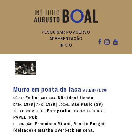
PESQUISAR NO ACERVO
APRESENTAÇÃO
INÍCIO
Murro em ponta de faca
AB.EMPFf.096
Exílio
|
Não identificada
SÉRIE:
AUTORIA:
1978
|
1978
|
São Paulo (SP)
DATA:
ANO:
LOCAL:
Fotografia
|
TIPO DOCUMENTAL:
CARACTERÍSTICAS:
PAPEL, P&b
Francisco Milani, Renato Borghi
DESCRIÇÃO:
(deitado) e Martha Overbeck em cena.