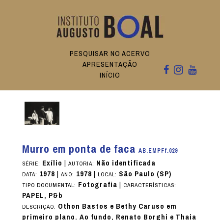
PESQUISAR NO ACERVO
APRESENTAÇÃO
INÍCIO
Murro em ponta de faca
AB.EMPFf.029
Exílio
|
Não identificada
SÉRIE:
AUTORIA:
1978
|
1978
|
São Paulo (SP)
DATA:
ANO:
LOCAL:
Fotografia
|
TIPO DOCUMENTAL:
CARACTERÍSTICAS:
PAPEL, P&b
Othon Bastos e Bethy Caruso em
DESCRIÇÃO:
primeiro plano. Ao fundo, Renato Borghi e Thaia