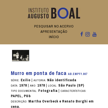
PESQUISAR NO ACERVO
APRESENTAÇÃO
INÍCIO
Murro em ponta de faca
AB.EMPFf.007
Exílio
|
Não identificada
SÉRIE:
AUTORIA:
1978
|
1978
|
São Paulo (SP)
DATA:
ANO:
LOCAL:
Fotografia
|
TIPO DOCUMENTAL:
CARACTERÍSTICAS:
PAPEL, P&b
Martha Overbeck e Renato Borghi em
DESCRIÇÃO:
cena.