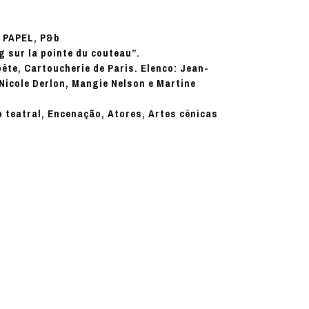
PAPEL, P&b
:
g sur la pointe du couteau”.
ête, Cartoucherie de Paris. Elenco: Jean-
Nicole Derlon, Mangie Nelson e Martine
lo teatral, Encenação, Atores, Artes cênicas