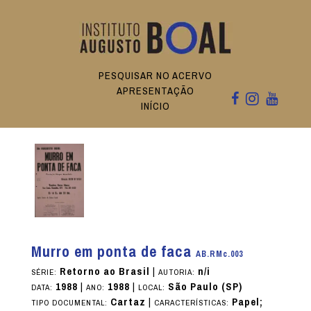
PESQUISAR NO ACERVO
APRESENTAÇÃO
INÍCIO
Murro em ponta de faca
AB.RMc.003
Retorno ao Brasil
|
n/i
SÉRIE:
AUTORIA:
1988
|
1988
|
São Paulo (SP)
DATA:
ANO:
LOCAL:
Cartaz
|
Papel;
TIPO DOCUMENTAL:
CARACTERÍSTICAS: