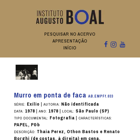
PESQUISAR NO ACERVO
APRESENTAÇÃO
INÍCIO
Murro em ponta de faca
AB.EMPFf.033
Exílio
|
Não identificada
SÉRIE:
AUTORIA:
1978
|
1978
|
São Paulo (SP)
DATA:
ANO:
LOCAL:
Fotografia
|
TIPO DOCUMENTAL:
CARACTERÍSTICAS:
PAPEL, P&b
Thaia Perez, Othon Bastos e Renato
DESCRIÇÃO:
Borghi (de costas, à direita) em cena.