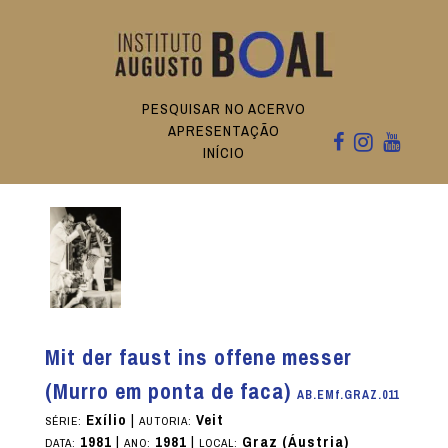
PESQUISAR NO ACERVO
APRESENTAÇÃO
INÍCIO
Mit der faust ins offene messer
(Murro em ponta de faca)
AB.EMf.GRAZ.011
Exílio
|
Veit
SÉRIE:
AUTORIA:
1981
|
1981
|
Graz (Áustria)
DATA:
ANO:
LOCAL: