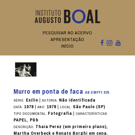
PESQUISAR NO ACERVO
APRESENTAÇÃO
INÍCIO
Murro em ponta de faca
AB.EMPFf.035
Exílio
|
Não identificada
SÉRIE:
AUTORIA:
1978
|
1978
|
São Paulo (SP)
DATA:
ANO:
LOCAL:
Fotografia
|
TIPO DOCUMENTAL:
CARACTERÍSTICAS:
PAPEL, P&b
Thaia Perez (em primeiro plano),
DESCRIÇÃO:
Martha Overbeck e Renato Borghi em cena.