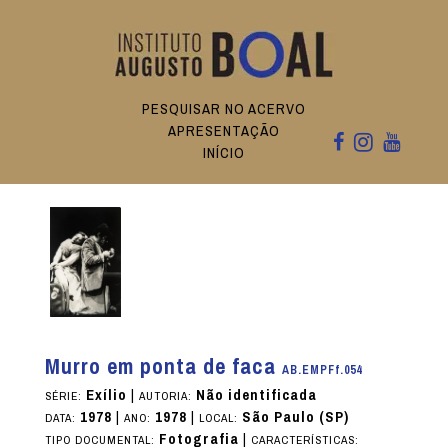
PESQUISAR NO ACERVO
APRESENTAÇÃO
INÍCIO
Murro em ponta de faca
AB.EMPFf.054
Exílio
|
Não identificada
SÉRIE:
AUTORIA:
1978
|
1978
|
São Paulo (SP)
DATA:
ANO:
LOCAL:
Fotografia
|
TIPO DOCUMENTAL:
CARACTERÍSTICAS: