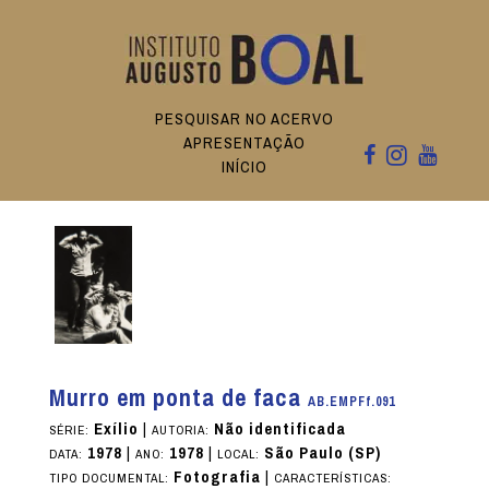
PESQUISAR NO ACERVO
APRESENTAÇÃO
INÍCIO
Murro em ponta de faca
AB.EMPFf.091
Exílio
|
Não identificada
SÉRIE:
AUTORIA:
1978
|
1978
|
São Paulo (SP)
DATA:
ANO:
LOCAL:
Fotografia
|
TIPO DOCUMENTAL:
CARACTERÍSTICAS: