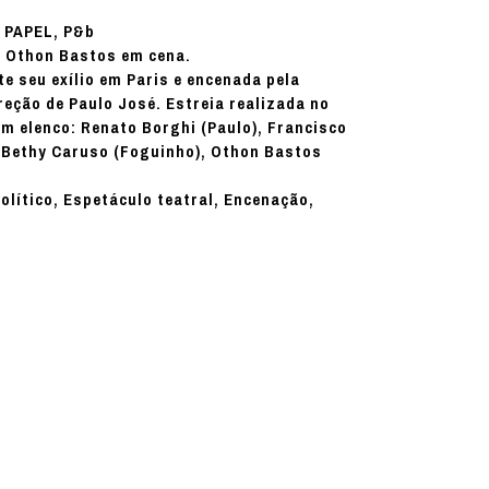
PAPEL, P&b
:
e Othon Bastos em cena.
e seu exílio em Paris e encenada pela
eção de Paulo José. Estreia realizada no
om elenco: Renato Borghi (Paulo), Francisco
, Bethy Caruso (Foguinho), Othon Bastos
político, Espetáculo teatral, Encenação,