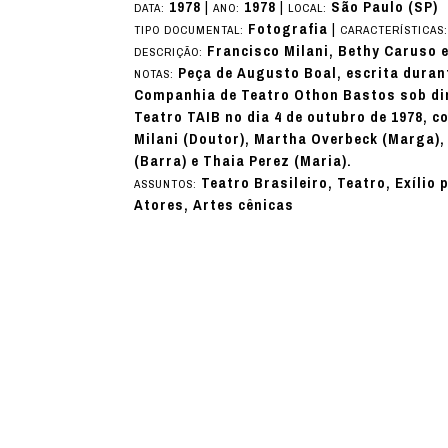
1978
|
1978
|
São Paulo (SP)
DATA:
ANO:
LOCAL:
Fotografia
|
TIPO DOCUMENTAL:
CARACTERÍSTICAS
Francisco Milani, Bethy Caruso 
DESCRIÇÃO:
Peça de Augusto Boal, escrita durant
NOTAS:
Companhia de Teatro Othon Bastos sob dir
Teatro TAIB no dia 4 de outubro de 1978, c
Milani (Doutor), Martha Overbeck (Marga)
(Barra) e Thaia Perez (Maria).
Teatro Brasileiro, Teatro, Exílio 
ASSUNTOS:
Atores, Artes cênicas