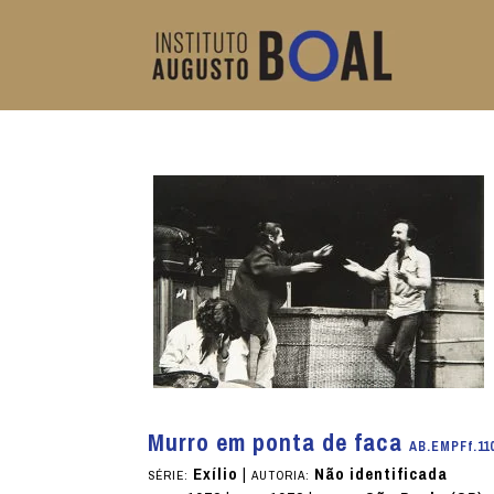
Murro em ponta de faca
AB.EMPFf.11
Exílio
|
Não identificada
SÉRIE:
AUTORIA: