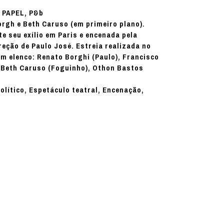
PAPEL, P&b
:
rgh e Beth Caruso (em primeiro plano).
e seu exílio em Paris e encenada pela
eção de Paulo José. Estreia realizada no
om elenco: Renato Borghi (Paulo), Francisco
, Beth Caruso (Foguinho), Othon Bastos
político, Espetáculo teatral, Encenação,