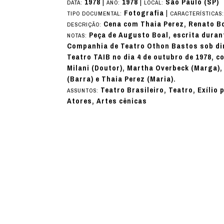
1978
|
1978
|
São Paulo (SP)
DATA:
ANO:
LOCAL:
Fotografia
|
TIPO DOCUMENTAL:
CARACTERÍSTICAS
Cena com Thaia Perez, Renato Bo
DESCRIÇÃO:
Peça de Augusto Boal, escrita durant
NOTAS:
Companhia de Teatro Othon Bastos sob dir
Teatro TAIB no dia 4 de outubro de 1978, c
Milani (Doutor), Martha Overbeck (Marga)
(Barra) e Thaia Perez (Maria).
Teatro Brasileiro, Teatro, Exílio 
ASSUNTOS:
Atores, Artes cênicas