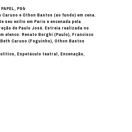
PAPEL, P&b
:
h Caruso e Othon Bastos (ao fundo) em cena.
e seu exílio em Paris e encenada pela
eção de Paulo José. Estreia realizada no
om elenco: Renato Borghi (Paulo), Francisco
, Beth Caruso (Foguinho), Othon Bastos
político, Espetáculo teatral, Encenação,