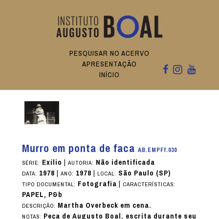
PESQUISAR NO ACERVO
APRESENTAÇÃO
INÍCIO
Murro em ponta de faca
AB.EMPFf.030
Exílio
|
Não identificada
SÉRIE:
AUTORIA:
1978
|
1978
|
São Paulo (SP)
DATA:
ANO:
LOCAL:
Fotografia
|
TIPO DOCUMENTAL:
CARACTERÍSTICAS:
PAPEL, P&b
Martha Overbeck em cena.
DESCRIÇÃO:
Peça de Augusto Boal, escrita durante seu
NOTAS: