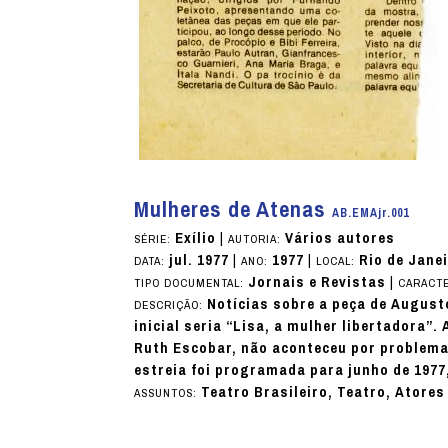
Mulheres de Atenas
AB.EMAjr.001
Exílio
|
Vários autores
SÉRIE:
AUTORIA:
jul. 1977
|
1977
|
Rio de Janei
DATA:
ANO:
LOCAL:
Jornais e Revistas
|
TIPO DOCUMENTAL:
CARACTE
Notícias sobre a peça de Augusto
DESCRIÇÃO:
inicial seria “Lisa, a mulher libertadora”.
Ruth Escobar, não aconteceu por problemas
estreia foi programada para junho de 1977
Teatro Brasileiro, Teatro, Atores
ASSUNTOS: