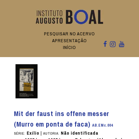
PESQUISAR NO ACERVO
APRESENTAÇÃO
INÍCIO
Mit der faust ins offene messer
(Murro em ponta de faca)
AB.EMc.004
Exílio
|
Não identificada
SÉRIE:
AUTORIA: