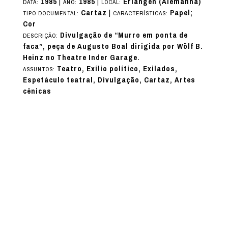
1985
|
1985
|
Erlangen (Alemanha)
DATA:
ANO:
LOCAL:
Cartaz
|
Papel;
TIPO DOCUMENTAL:
CARACTERÍSTICAS:
Cor
Divulgação de “Murro em ponta de
DESCRIÇÃO:
faca”, peça de Augusto Boal dirigida por Wölf B.
Heinz no Theatre Inder Garage.
Teatro, Exílio político, Exilados,
ASSUNTOS:
Espetáculo teatral, Divulgação, Cartaz, Artes
cênicas