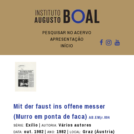
PESQUISAR NO ACERVO
APRESENTAÇÃO
INÍCIO
Mit der faust ins offene messer
(Murro em ponta de faca)
AB.EMjr.004
Exílio
|
Vários autores
SÉRIE:
AUTORIA:
out. 1982
|
1982
|
Graz (Áustria)
DATA:
ANO:
LOCAL: