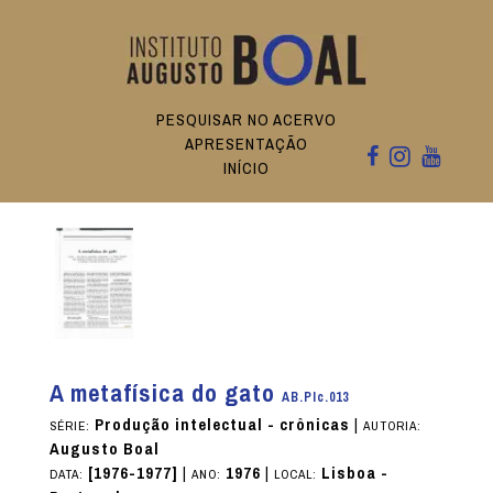
PESQUISAR NO ACERVO
APRESENTAÇÃO
INÍCIO
A metafísica do gato
AB.PIc.013
Produção intelectual - crônicas
|
SÉRIE:
AUTORIA:
Augusto Boal
[1976-1977]
|
1976
|
Lisboa -
DATA:
ANO:
LOCAL: