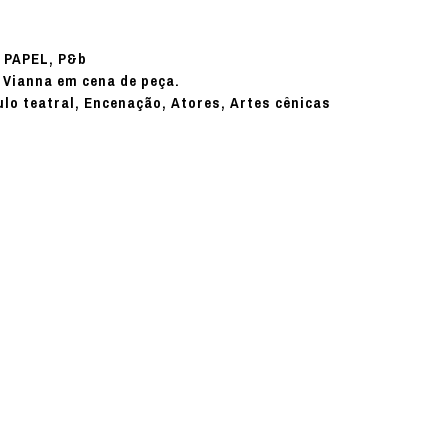
PAPEL, P&b
:
 Vianna em cena de peça.
ulo teatral, Encenação, Atores, Artes cênicas