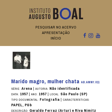
PESQUISAR NO ACERVO
APRESENTAÇÃO
INÍCIO
Marido magro, mulher chata
AB.AMMf.011
Arena
|
Não identificada
SÉRIE:
AUTORIA:
1957
|
1957
|
São Paulo (SP)
DATA:
ANO:
LOCAL:
Fotografia
|
TIPO DOCUMENTAL:
CARACTERÍSTICAS:
PAPEL, P&b
Geraldo Ferraz (Artur) e Riva Nimitz
DESCRIÇÃO: