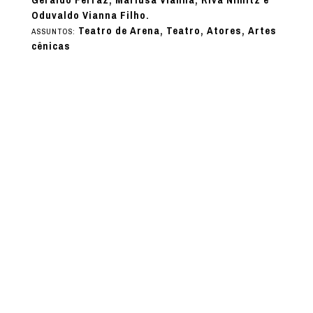
Geraldo Ferraz, Mariusa Vianna, Riva Nimitz e
Oduvaldo Vianna Filho.
Teatro de Arena, Teatro, Atores, Artes
ASSUNTOS:
cênicas