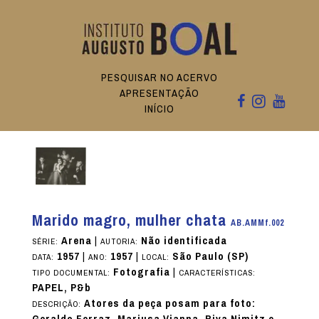
PESQUISAR NO ACERVO
APRESENTAÇÃO
INÍCIO
Marido magro, mulher chata
AB.AMMf.002
Arena
|
Não identificada
SÉRIE:
AUTORIA:
1957
|
1957
|
São Paulo (SP)
DATA:
ANO:
LOCAL:
Fotografia
|
TIPO DOCUMENTAL:
CARACTERÍSTICAS:
PAPEL, P&b
Atores da peça posam para foto:
DESCRIÇÃO: