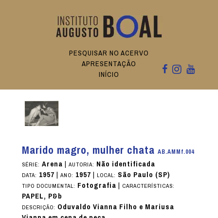
PESQUISAR NO ACERVO
APRESENTAÇÃO
INÍCIO
Marido magro, mulher chata
AB.AMMf.004
Arena
|
Não identificada
SÉRIE:
AUTORIA:
1957
|
1957
|
São Paulo (SP)
DATA:
ANO:
LOCAL:
Fotografia
|
TIPO DOCUMENTAL:
CARACTERÍSTICAS:
PAPEL, P&b
Oduvaldo Vianna Filho e Mariusa
DESCRIÇÃO:
Vianna em cena de peça.