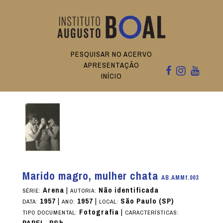
PESQUISAR NO ACERVO
APRESENTAÇÃO
INÍCIO
Marido magro, mulher chata
AB.AMMf.003
Arena
|
Não identificada
SÉRIE:
AUTORIA:
1957
|
1957
|
São Paulo (SP)
DATA:
ANO:
LOCAL:
Fotografia
|
TIPO DOCUMENTAL:
CARACTERÍSTICAS:
PAPEL, P&b