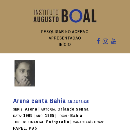
PESQUISAR NO ACERVO
APRESENTAÇÃO
INÍCIO
Arena canta Bahia
AB.ACBf.035
Arena
|
Orlando Senna
SÉRIE:
AUTORIA:
1965
|
1965
|
Bahia
DATA:
ANO:
LOCAL:
Fotografia
|
TIPO DOCUMENTAL:
CARACTERÍSTICAS:
PAPEL, P&b