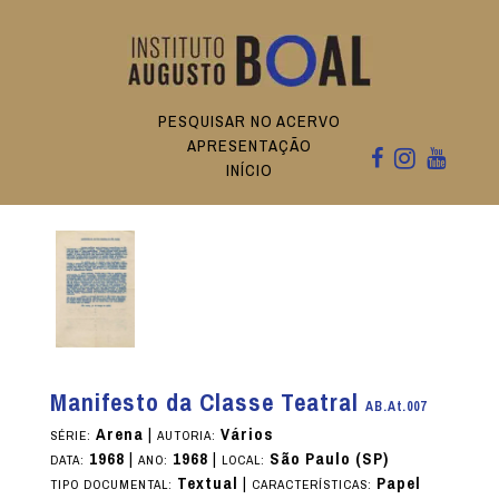
PESQUISAR NO ACERVO
APRESENTAÇÃO
INÍCIO
Manifesto da Classe Teatral
AB.At.007
Arena
|
Vários
SÉRIE:
AUTORIA:
1968
|
1968
|
São Paulo (SP)
DATA:
ANO:
LOCAL:
Textual
|
Papel
TIPO DOCUMENTAL:
CARACTERÍSTICAS: