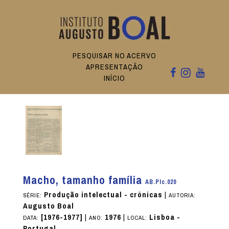
PESQUISAR NO ACERVO
APRESENTAÇÃO
INÍCIO
Macho, tamanho família
AB.PIc.020
Produção intelectual - crônicas
|
SÉRIE:
AUTORIA:
Augusto Boal
[1976-1977]
|
1976
|
Lisboa -
DATA:
ANO:
LOCAL:
Portugal