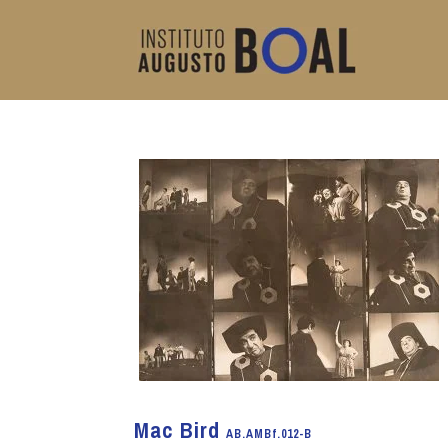
Mac Bird
AB.AMBf.012-B