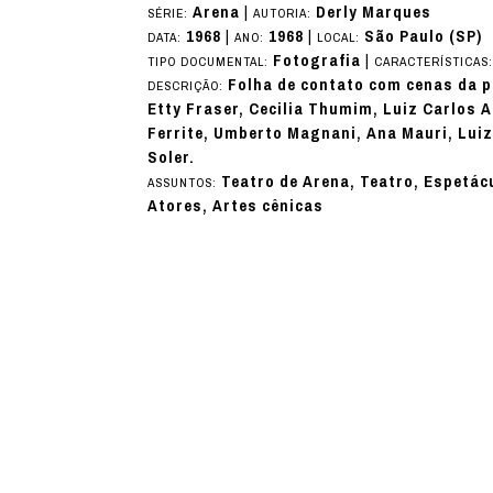
Arena
|
Derly Marques
SÉRIE:
AUTORIA:
1968
|
1968
|
São Paulo (SP)
DATA:
ANO:
LOCAL:
Fotografia
|
TIPO DOCUMENTAL:
CARACTERÍSTICAS
Folha de contato com cenas da p
DESCRIÇÃO:
Etty Fraser, Cecilia Thumim, Luiz Carlos Ar
Ferrite, Umberto Magnani, Ana Mauri, Luiz
Soler.
Teatro de Arena, Teatro, Espetác
ASSUNTOS:
Atores, Artes cênicas