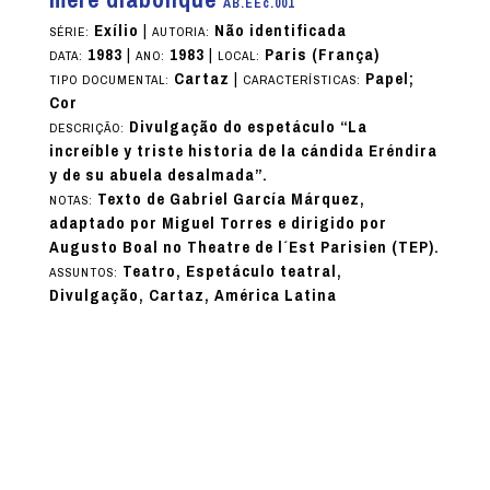
AB.EEc.001
Exílio
|
Não identificada
SÉRIE:
AUTORIA:
1983
|
1983
|
Paris (França)
DATA:
ANO:
LOCAL:
Cartaz
|
Papel;
TIPO DOCUMENTAL:
CARACTERÍSTICAS:
Cor
Divulgação do espetáculo “La
DESCRIÇÃO:
increíble y triste historia de la cándida Eréndira
y de su abuela desalmada”.
Texto de Gabriel García Márquez,
NOTAS:
adaptado por Miguel Torres e dirigido por
Augusto Boal no Theatre de l´Est Parisien (TEP).
Teatro, Espetáculo teatral,
ASSUNTOS:
Divulgação, Cartaz, América Latina