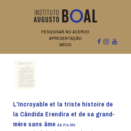
PESQUISAR NO ACERVO
APRESENTAÇÃO
INÍCIO
L’Incroyable et la triste histoire de
la Cândida Erendira et de sa grand-
mère sans âme
AB.PIa.053