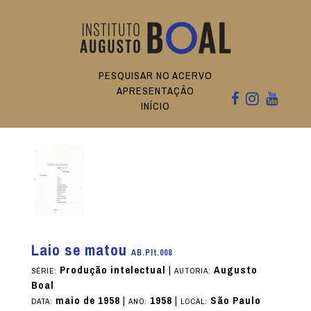
PESQUISAR NO ACERVO
APRESENTAÇÃO
INÍCIO
Laio se matou
AB.PIt.008
Produção intelectual
|
Augusto
SÉRIE:
AUTORIA:
Boal
maio de 1958
|
1958
|
São Paulo
DATA:
ANO:
LOCAL: