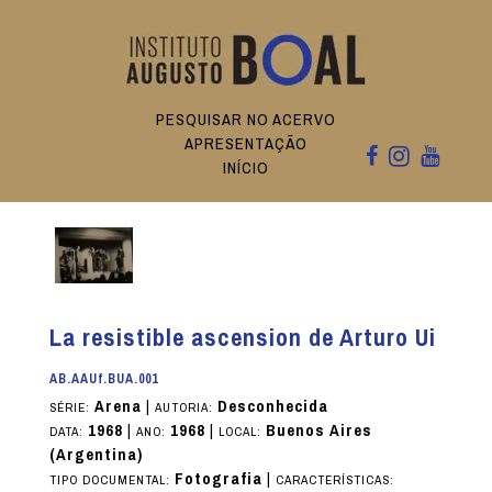
PESQUISAR NO ACERVO
APRESENTAÇÃO
INÍCIO
La resistible ascension de Arturo Ui
AB.AAUf.BUA.001
Arena
|
Desconhecida
SÉRIE:
AUTORIA:
1968
|
1968
|
Buenos Aires
DATA:
ANO:
LOCAL:
(Argentina)
Fotografia
|
TIPO DOCUMENTAL:
CARACTERÍSTICAS: