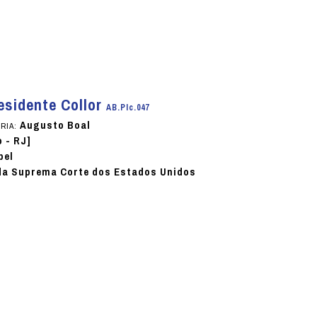
esidente Collor
AB.PIc.047
Augusto Boal
RIA:
o - RJ]
pel
 da Suprema Corte dos Estados Unidos